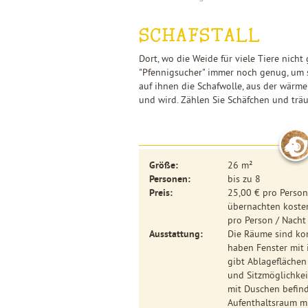
SCHAFSTALL
Dort, wo die Weide für viele Tiere nicht
"Pfennigsucher" immer noch genug, um 
auf ihnen die Schafwolle, aus der wärm
und wird. Zählen Sie Schäfchen und träu
Größe:
26 m²
Personen:
bis zu 8
Preis:
25,00 € pro Person
übernachten kosten
pro Person / Nach
Ausstattung:
Die Räume sind ko
haben Fenster mit 
gibt Ablageflächen
und Sitzmöglichkei
mit Duschen befind
Aufenthaltsraum m