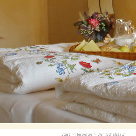
Start
Herberge
Der "Schafstall"